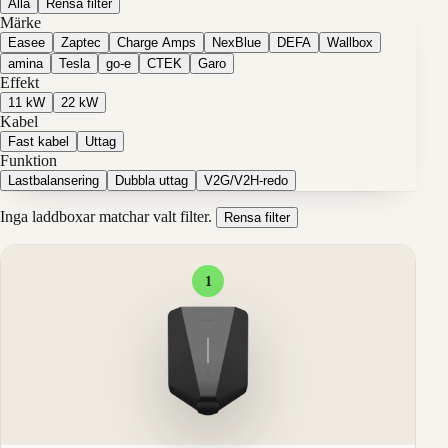
Alla
Rensa filter
Märke
Easee
Zaptec
Charge Amps
NexBlue
DEFA
Wallbox
amina
Tesla
go-e
CTEK
Garo
Effekt
11 kW
22 kW
Kabel
Fast kabel
Uttag
Funktion
Lastbalansering
Dubbla uttag
V2G/V2H-redo
Inga laddboxar matchar valt filter.
Rensa filter
1