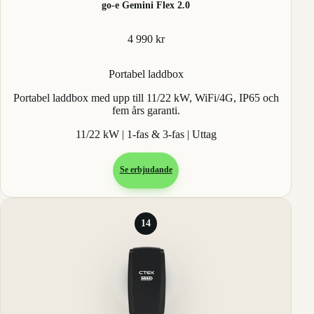
go-e Gemini Flex 2.0
4 990 kr
Portabel laddbox
Portabel laddbox med upp till 11/22 kW, WiFi/4G, IP65 och
fem års garanti.
11/22 kW | 1-fas & 3-fas | Uttag
Se erbjudande
14