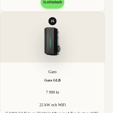
Se erbjudande
16
Garo
Garo GLB
7 990 kr
22 kW och WiFi