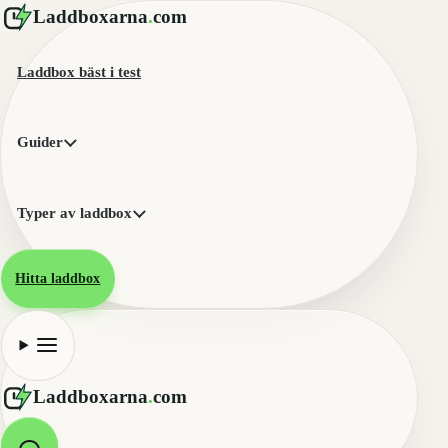
Laddboxarna
.
com
Laddbox bäst i test
Guider
Typer av laddbox
Hitta laddbox
Laddboxarna
.
com