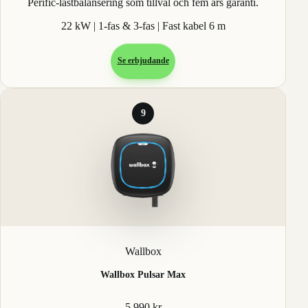
Perific-lastbalansering som tillval och fem års garanti.
22 kW | 1-fas & 3-fas | Fast kabel 6 m
Se erbjudande
9
Wallbox
Wallbox Pulsar Max
5 990 kr