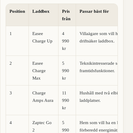
Position
Laddbox
Pris
Passar bäst för
från
1
Easee
4
Villaägare som vill ha en k
Charge Up
990
driftsäker laddbox.
kr
2
Easee
5
Teknikintresserade som vill
Charge
990
framtidsfunktioner.
Max
kr
3
Charge
11
Hushåll med två elbilar eller
Amps Aura
990
laddplatser.
kr
4
Zaptec Go
5
Hem som vill ha en kompak
2
990
förberedd energimätning.