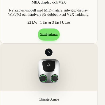
MID, display och V2X
Ny Zaptec-modell med MID-mätare, inbyggd display,
WiFi/4G och hårdvara för dubbelriktad V2X-laddning.
22 kW | 1-fas & 3-fas | Uttag
Se erbjudande
5
Charge Amps