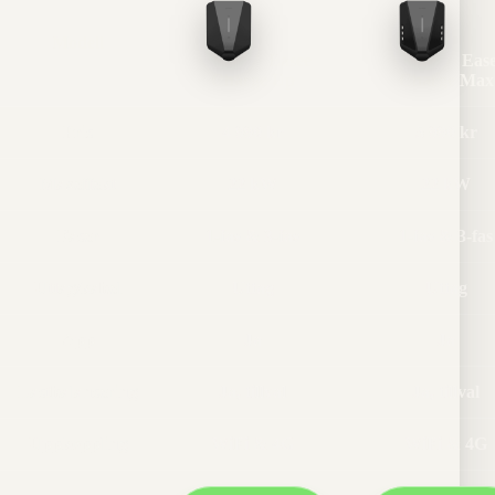
Modell
Easee
Eas
Charge Up
Charge Max
Pris
4 990 kr
5 990 kr
Maxeffekt
22 kW
22 kW
Faser
1-fas & 3-fas
1-fas & 3-fas
Uttag/kabel
Uttag
Uttag
App
Ja
Ja
Lastbalansering
Ja, tillval
Ja, tillval
Uppkoppling
WiFi & 4G
WiFi & 4G