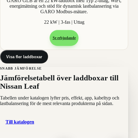
GARO GLB är en 22 kW-laddbox med Typ 2-uttag, WiFi,
energimätning och stöd för dynamisk lastbalansering via
GARO Modbus-mätare.
22 kW | 3-fas | Uttag
Se erbjudande
Visa fler laddboxar
SNABB JÄMFÖRELSE
Jämförelsetabell över laddboxar till
Nissan Leaf
Tabellen under katalogen lyfter pris, effekt, app, kabeltyp och
lastbalansering för de mest relevanta produkterna på sidan.
Till katalogen