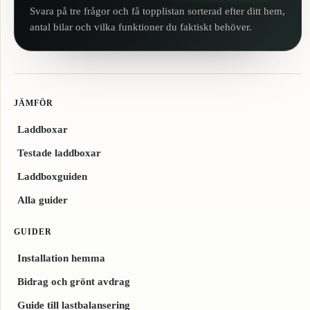
Svara på tre frågor och få topplistan sorterad efter ditt hem,
antal bilar och vilka funktioner du faktiskt behöver.
JÄMFÖR
Laddboxar
Testade laddboxar
Laddboxguiden
Alla guider
GUIDER
Installation hemma
Bidrag och grönt avdrag
Guide till lastbalansering