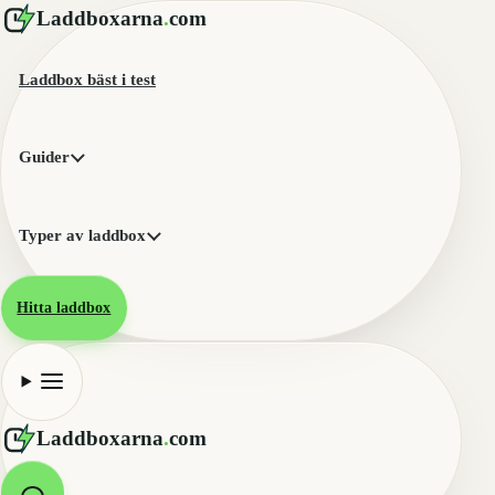
Laddboxarna
.
com
Laddbox bäst i test
Guider
Typer av laddbox
Hitta laddbox
Laddboxarna
.
com