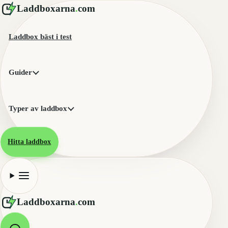
Laddboxarna
.
com
Laddbox bäst i test
Guider
Typer av laddbox
Hitta laddbox
Laddboxarna
.
com