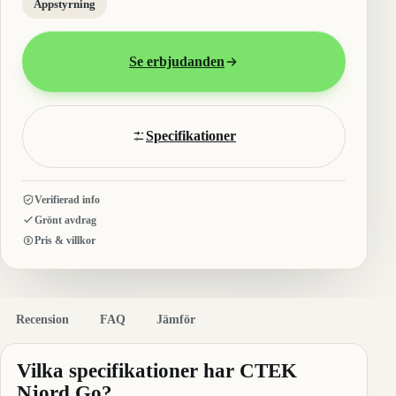
Appstyrning
Se erbjudanden
Specifikationer
Verifierad info
Grönt avdrag
Pris & villkor
Recension
FAQ
Jämför
Vilka specifikationer har CTEK
Njord Go?