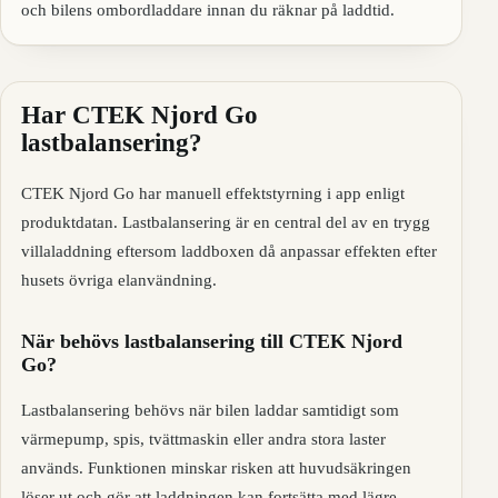
och bilens ombordladdare innan du räknar på laddtid.
Har CTEK Njord Go
lastbalansering?
CTEK Njord Go har manuell effektstyrning i app enligt
produktdatan. Lastbalansering är en central del av en trygg
villaladdning eftersom laddboxen då anpassar effekten efter
husets övriga elanvändning.
När behövs lastbalansering till CTEK Njord
Go?
Lastbalansering behövs när bilen laddar samtidigt som
värmepump, spis, tvättmaskin eller andra stora laster
används. Funktionen minskar risken att huvudsäkringen
löser ut och gör att laddningen kan fortsätta med lägre