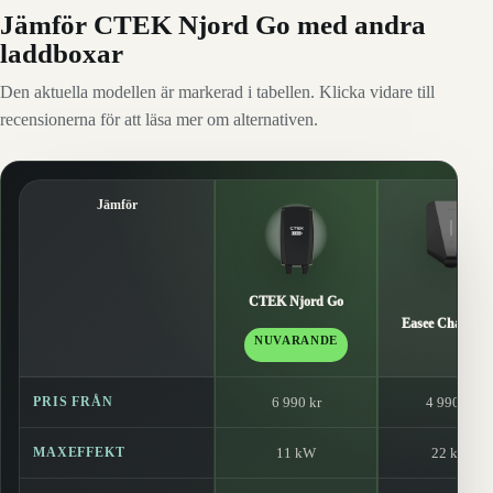
Jämför CTEK Njord Go med andra
laddboxar
Den aktuella modellen är markerad i tabellen. Klicka vidare till
recensionerna för att läsa mer om alternativen.
Jämför
CTEK Njord Go
Easee Charge 
NUVARANDE
PRIS FRÅN
6 990 kr
4 990 kr
MAXEFFEKT
11 kW
22 kW