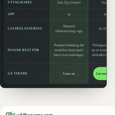
UTTAG/KABEL
Fast Typ 2-kabel
Uttag
APP
Ja
Ja
Manuell
Ja, tillval
LASTBALANSERING
effektstyrning i app
Portabel laddning där
Villaägare som v
modellen finns med i
ha en kompakt 
PASSAR BÄST FÖR
bäst-i-test-underlaget.
driftsäker laddb
GÅ VIDARE
Läser nu
Läs recension
Laddboxarna
.
com