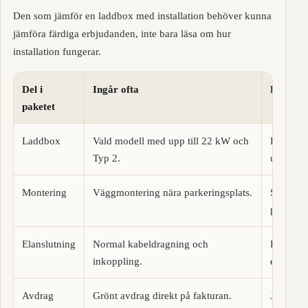
Den som jämför en laddbox med installation behöver kunna
jämföra färdiga erbjudanden, inte bara läsa om hur
installation fungerar.
Del i
Ingår ofta
Kan bli t
paketet
Laddbox
Vald modell med upp till 22 kW och
Fast kab
Typ 2.
uttag.
Montering
Väggmontering nära parkeringsplats.
Stolpe, 
placerin
Elanslutning
Normal kabeldragning och
Lång kab
inkoppling.
elcentra
Avdrag
Grönt avdrag direkt på fakturan.
Justerin