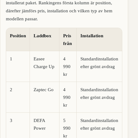
installerat paket. Rankingens första kolumn är position,
därefter jämförs pris, installation och vilken typ av hem
modellen passar.
Position
Laddbox
Pris
Installation
P
från
1
Easee
4
Standardinstallation
V
Charge Up
990
efter grönt avdrag
f
kr
2
Zaptec Go
4
Standardinstallation
K
990
efter grönt avdrag
s
kr
3
DEFA
5
Standardinstallation
F
Power
990
efter grönt avdrag
p
kr