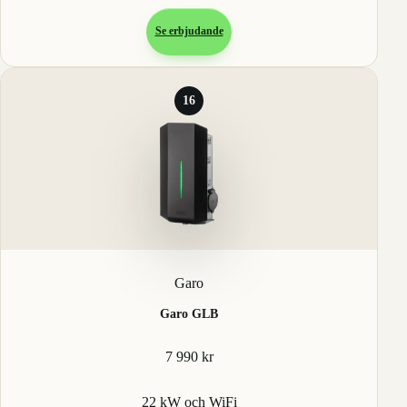
Se erbjudande
16
Garo
Garo GLB
7 990 kr
22 kW och WiFi