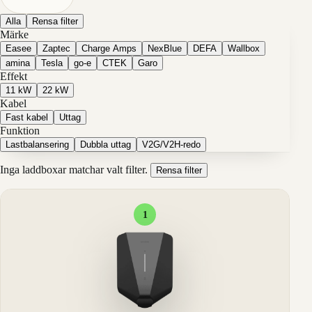
Alla
Rensa filter
Märke
Easee
Zaptec
Charge Amps
NexBlue
DEFA
Wallbox
amina
Tesla
go-e
CTEK
Garo
Effekt
11 kW
22 kW
Kabel
Fast kabel
Uttag
Funktion
Lastbalansering
Dubbla uttag
V2G/V2H-redo
Inga laddboxar matchar valt filter.
Rensa filter
1