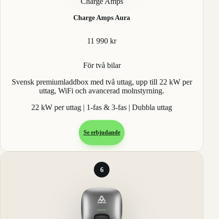
Charge Amps
Charge Amps Aura
11 990 kr
För två bilar
Svensk premiumladdbox med två uttag, upp till 22 kW per
uttag, WiFi och avancerad molnstyrning.
22 kW per uttag | 1-fas & 3-fas | Dubbla uttag
Se erbjudande
6