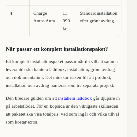
4
Charge
11
Standardinstallation
T
Amps Aura
990
efter grönt avdrag
u
kr
När passar ett komplett installationspaket?
Ett komplett installationspaket passar när du vill att samma
leverantör ska hantera laddbox, installation, grönt avdrag
och dokumentation. Det minskar risken för att produkt,
installation och avdrag hanteras som tre separata projekt.
Den bredare guiden om att
installera laddbox
går djupare in
på arbetsflödet. För en köpsida är den viktigaste skillnaden
att paketet ska visa totalpris, vad som ingår och vilka tillval
som kostar extra.