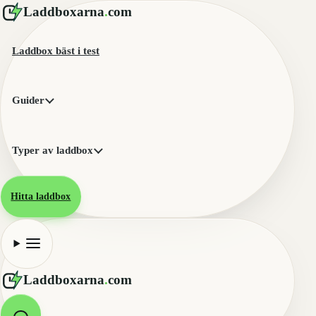
Laddboxarna
.
com
Laddbox bäst i test
Guider
Typer av laddbox
Hitta laddbox
Laddboxarna
.
com