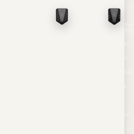
Modell
Easee
Eas
Charge Up
Charge Max
Pris
4 990 kr
5 990 kr
Maxeffekt
22 kW
22 kW
Faser
1-fas & 3-fas
1-fas & 3-fas
Uttag/kabel
Uttag
Uttag
App
Ja
Ja
Lastbalansering
Ja, tillval
Ja, tillval
Uppkoppling
WiFi & 4G
WiFi & 4G