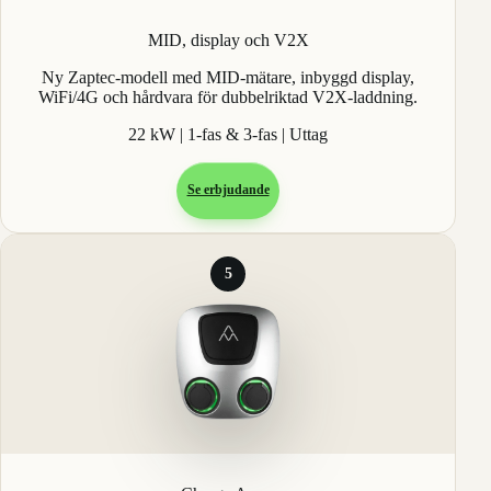
MID, display och V2X
Ny Zaptec-modell med MID-mätare, inbyggd display,
WiFi/4G och hårdvara för dubbelriktad V2X-laddning.
22 kW | 1-fas & 3-fas | Uttag
Se erbjudande
5