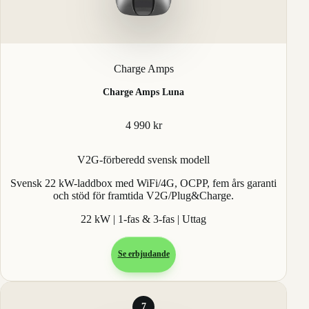
Charge Amps
Charge Amps Luna
4 990 kr
V2G-förberedd svensk modell
Svensk 22 kW-laddbox med WiFi/4G, OCPP, fem års garanti
och stöd för framtida V2G/Plug&Charge.
22 kW | 1-fas & 3-fas | Uttag
Se erbjudande
7