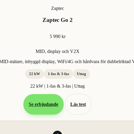
Zaptec
Zaptec Go 2
5 990 kr
MID, display och V2X
ID-mätare, inbyggd display, WiFi/4G och hårdvara för dubbelriktad
22 kW
1-fas & 3-fas
Uttag
22 kW | 1-fas & 3-fas | Uttag
Se erbjudande
Läs test