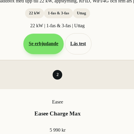
addbox med upp till 22 kW, appstyrning, RFID, WiFi/4G och fem års g
22 kW
1-fas & 3-fas
Uttag
22 kW | 1-fas & 3-fas | Uttag
Se erbjudande
Läs test
2
Easee
Easee Charge Max
5 990 kr