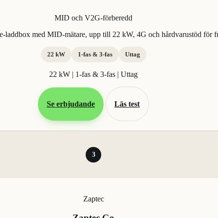
MID och V2G-förberedd
ee-laddbox med MID-mätare, upp till 22 kW, 4G och hårdvarustöd för 
22 kW
1-fas & 3-fas
Uttag
22 kW | 1-fas & 3-fas | Uttag
Se erbjudande
Läs test
3
Zaptec
Zaptec Go