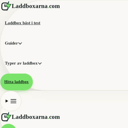
Laddboxarna
.
com
Laddbox bäst i test
Guider
Typer av laddbox
Hitta laddbox
Laddboxarna
.
com