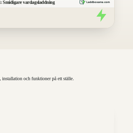
: Smidigare vardagsladdning
Laddboxarna
.
com
nstallation och funktioner på ett ställe.