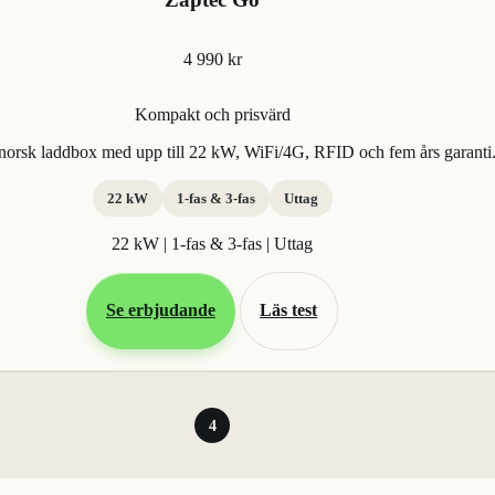
4 990 kr
Kompakt och prisvärd
orsk laddbox med upp till 22 kW, WiFi/4G, RFID och fem års garanti
22 kW
1-fas & 3-fas
Uttag
22 kW | 1-fas & 3-fas | Uttag
Se erbjudande
Läs test
4