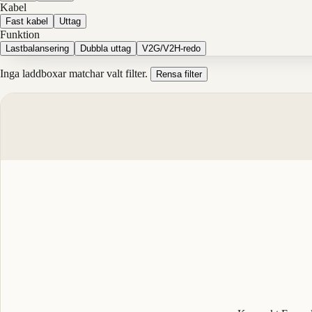
Kabel
Fast kabel
Uttag
Funktion
Lastbalansering
Dubbla uttag
V2G/V2H-redo
Inga laddboxar matchar valt filter.
Rensa filter