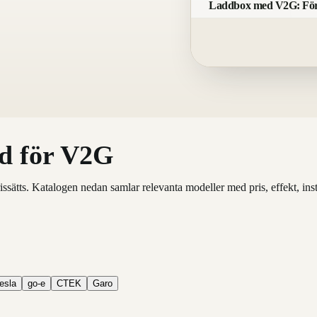
Laddbox med V2G: Förb
d för V2G
tts. Katalogen nedan samlar relevanta modeller med pris, effekt, instal
esla
go-e
CTEK
Garo