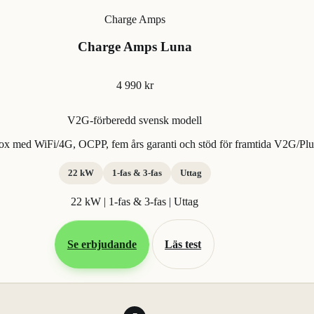
Charge Amps
Charge Amps Luna
4 990 kr
V2G-förberedd svensk modell
x med WiFi/4G, OCPP, fem års garanti och stöd för framtida V2G/P
22 kW
1-fas & 3-fas
Uttag
22 kW | 1-fas & 3-fas | Uttag
Se erbjudande
Läs test