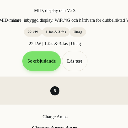
MID, display och V2X
ID-mätare, inbyggd display, WiFi/4G och hårdvara för dubbelriktad
22 kW
1-fas & 3-fas
Uttag
22 kW | 1-fas & 3-fas | Uttag
Se erbjudande
Läs test
5
Charge Amps
Charge Amps Aura