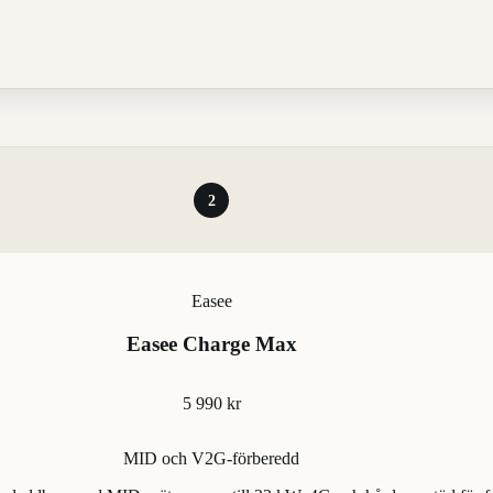
2
Easee
Easee Charge Max
5 990 kr
MID och V2G-förberedd