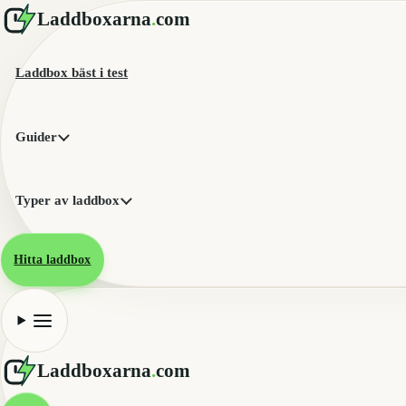
Laddboxarna
.
com
Laddbox bäst i test
Guider
Typer av laddbox
Hitta laddbox
Laddboxarna
.
com