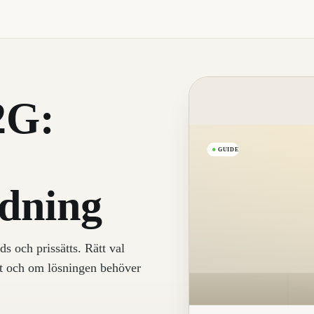
2G:
GUIDE
ddning
 och prissätts. Rätt val
et och om lösningen behöver