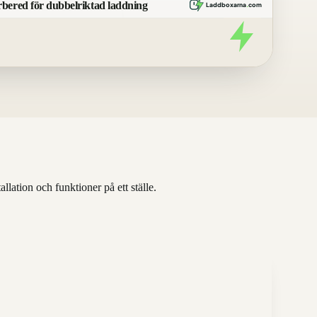
ered för dubbelriktad laddning
Laddboxarna
.
com
lation och funktioner på ett ställe.