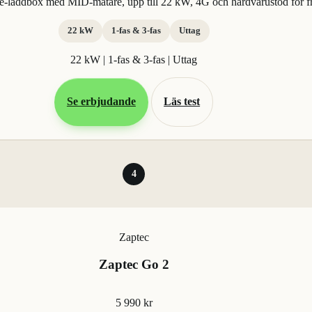
ee-laddbox med MID-mätare, upp till 22 kW, 4G och hårdvarustöd för 
22 kW
1-fas & 3-fas
Uttag
22 kW | 1-fas & 3-fas | Uttag
Se erbjudande
Läs test
4
Zaptec
Zaptec Go 2
5 990 kr