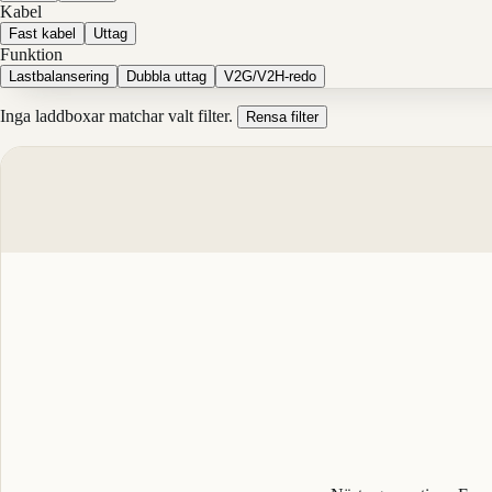
Kabel
Fast kabel
Uttag
Funktion
Lastbalansering
Dubbla uttag
V2G/V2H-redo
Inga laddboxar matchar valt filter.
Rensa filter