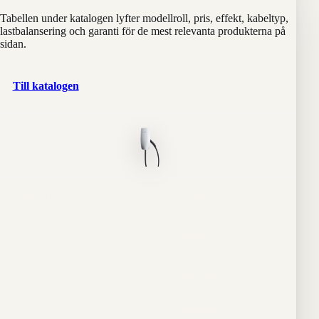
Tabellen under katalogen lyfter modellroll, pris, effekt, kabeltyp,
lastbalansering och garanti för de mest relevanta produkterna på
sidan.
Till katalogen
Modell
Tesla Wall Connector
Varumärke
Tesla
Roll i
För Tesla-ägare
jämförelsen
Pris
5 990 kr
Maxeffekt
22 kW