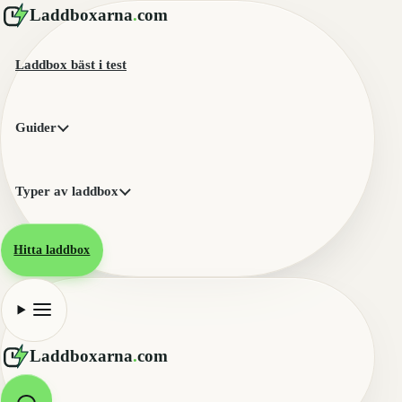
Laddboxarna
.
com
Laddbox bäst i test
Guider
Typer av laddbox
Hitta laddbox
Laddboxarna
.
com