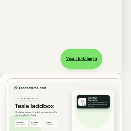
Uttag/kabel
Fast kabel 7,3 m
Lastbalansering
Ja, tillval
Garanti
4 år
Gå vidare
Visa i katalogen