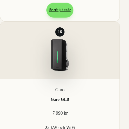
Se erbjudande
16
Garo
Garo GLB
7 990 kr
22 kW och WiFi