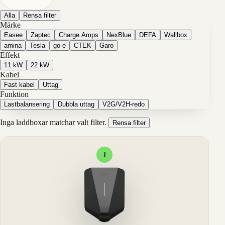
Alla
Rensa filter
Märke
Easee
Zaptec
Charge Amps
NexBlue
DEFA
Wallbox
amina
Tesla
go-e
CTEK
Garo
Effekt
11 kW
22 kW
Kabel
Fast kabel
Uttag
Funktion
Lastbalansering
Dubbla uttag
V2G/V2H-redo
Inga laddboxar matchar valt filter.
Rensa filter
1