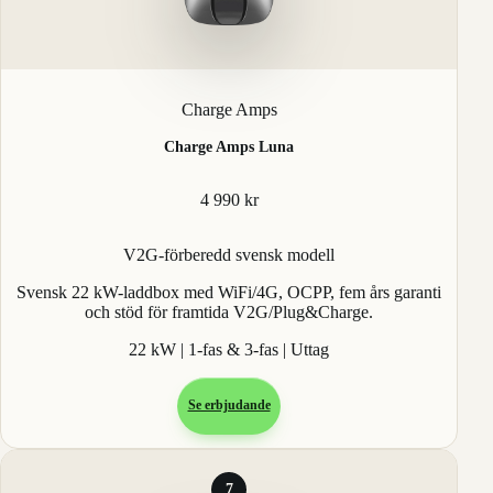
Charge Amps
Charge Amps Luna
4 990 kr
V2G-förberedd svensk modell
Svensk 22 kW-laddbox med WiFi/4G, OCPP, fem års garanti
och stöd för framtida V2G/Plug&Charge.
22 kW | 1-fas & 3-fas | Uttag
Se erbjudande
7