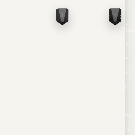
Modell
Easee
Eas
Charge Up
Charge Max
Pris
4 990 kr
5 990 kr
Maxeffekt
22 kW
22 kW
Faser
1-fas & 3-fas
1-fas & 3-fas
Uttag/kabel
Uttag
Uttag
App
Ja
Ja
Lastbalansering
Ja, tillval
Ja, tillval
Uppkoppling
WiFi & 4G
WiFi & 4G