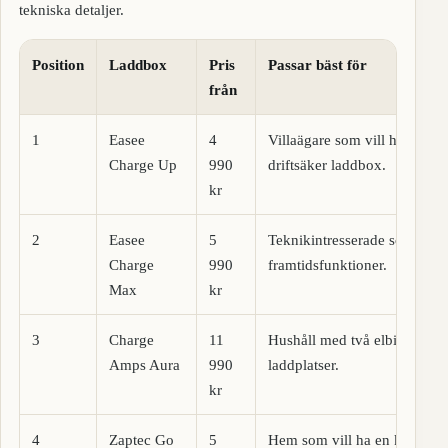
tekniska detaljer.
Position
Laddbox
Pris
Passar bäst för
från
1
Easee
4
Villaägare som vill ha en k
Charge Up
990
driftsäker laddbox.
kr
2
Easee
5
Teknikintresserade som vill
Charge
990
framtidsfunktioner.
Max
kr
3
Charge
11
Hushåll med två elbilar eller
Amps Aura
990
laddplatser.
kr
4
Zaptec Go
5
Hem som vill ha en kompak