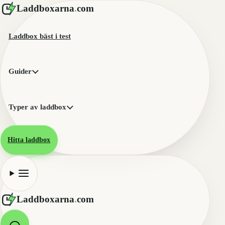
Laddboxarna
.
com
Laddbox bäst i test
Guider
Typer av laddbox
Hitta laddbox
Laddboxarna
.
com