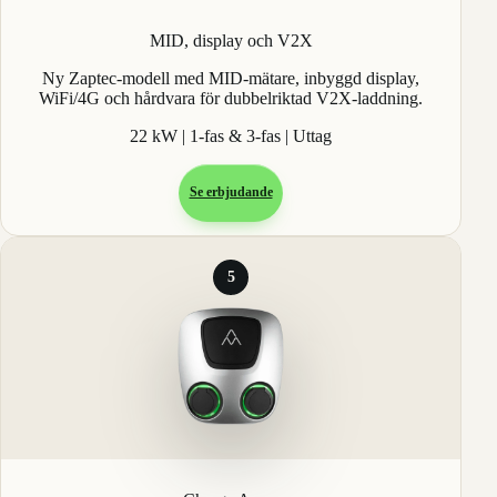
MID, display och V2X
Ny Zaptec-modell med MID-mätare, inbyggd display,
WiFi/4G och hårdvara för dubbelriktad V2X-laddning.
22 kW | 1-fas & 3-fas | Uttag
Se erbjudande
5