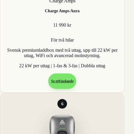
Charge Amps
Charge Amps Aura
11 990 kr
För två bilar
Svensk premiumladdbox med två uttag, upp till 22 kW per
uttag, WiFi och avancerad molnstyrning.
22 kW per uttag | 1-fas & 3-fas | Dubbla uttag
Se erbjudande
6