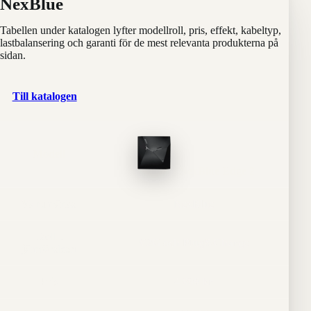
NexBlue
Tabellen under katalogen lyfter modellroll, pris, effekt, kabeltyp,
lastbalansering och garanti för de mest relevanta produkterna på
sidan.
Till katalogen
Modell
NexBlue Edge 2
Varumärke
NexBlue
Roll i
V2G och Plug&Charge
jämförelsen
Pris
4 990 kr