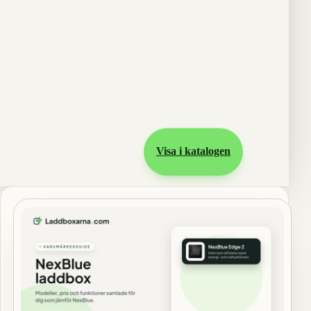
Maxeffekt
22 kW
Uttag/kabel
Uttag
Lastbalansering
Ja, tillval
Garanti
5 år
Gå vidare
Visa i katalogen