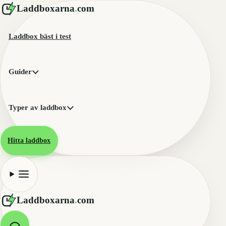
Laddboxarna
.
com
Laddbox bäst i test
Guider
Typer av laddbox
Hitta laddbox
Laddboxarna
.
com