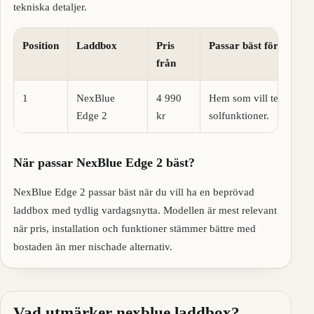
tekniska detaljer.
Position
Laddbox
Pris
Passar bäst för
från
1
NexBlue
4 990
Hem som vill testa nyar
Edge 2
kr
solfunktioner.
När passar NexBlue Edge 2 bäst?
NexBlue Edge 2 passar bäst när du vill ha en beprövad
laddbox med tydlig vardagsnytta. Modellen är mest relevant
när pris, installation och funktioner stämmer bättre med
bostaden än mer nischade alternativ.
Vad utmärker nexblue laddbox?