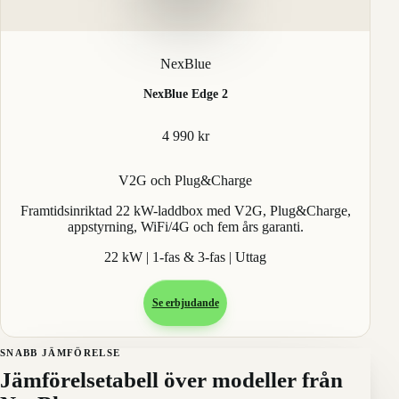
NexBlue
NexBlue Edge 2
4 990 kr
V2G och Plug&Charge
Framtidsinriktad 22 kW-laddbox med V2G, Plug&Charge,
appstyrning, WiFi/4G och fem års garanti.
22 kW | 1-fas & 3-fas | Uttag
Se erbjudande
SNABB JÄMFÖRELSE
Jämförelsetabell över modeller från