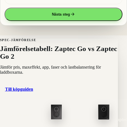
Nästa steg
SPEC-JÄMFÖRELSE
Jämförelsetabell: Zaptec Go vs Zaptec
Go 2
Jämför pris, maxeffekt, app, faser och lastbalansering för
laddboxarna.
Till köpguiden
Specifikation
Zaptec
Zapte
Go
Go 2