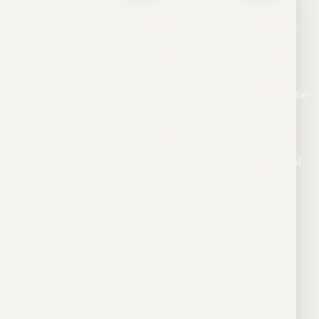
Pris från
4 990 kr
5 990 kr
Maxeffekt
22 kW
22 kW
Faser
1-fas & 3-fas
1-fas & 3-fas
Kabel/uttag
Uttag
Uttag
Lastbalansering
Ja, tillval
Ja, tillval
App
Ja
Ja
RFID
Ja
Ja
MID-mätare
Nej
Ja
V2G-förberedd
Nej
Ja