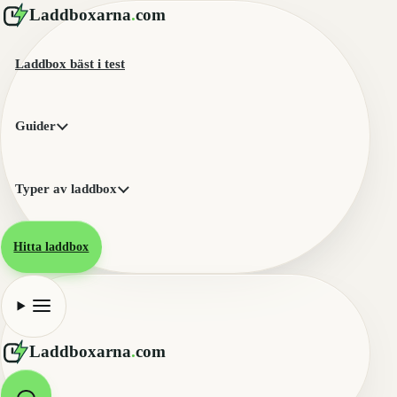
Laddboxarna
.
com
Laddbox bäst i test
Guider
Typer av laddbox
Hitta laddbox
Laddboxarna
.
com