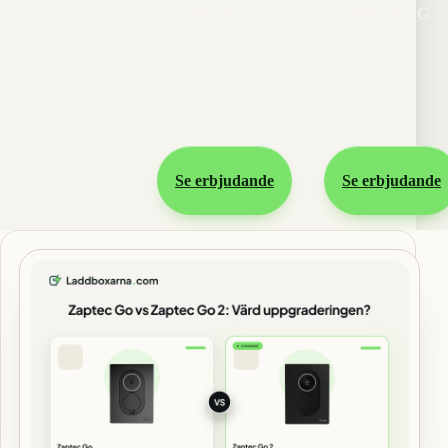
Uppkoppling
WiFi & 4G
WiFi & 4G
IP-klass
IP54
IP54
Garanti
5 år
5 år
Gå vidare
Se erbjudande
Se erbjudande