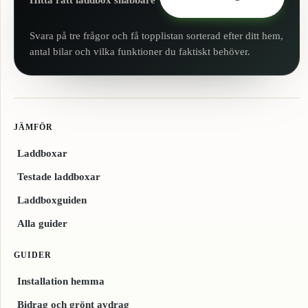
Hitta rätt laddbox snabbare
Svara på tre frågor och få topplistan sorterad efter ditt hem,
antal bilar och vilka funktioner du faktiskt behöver.
JÄMFÖR
Laddboxar
Testade laddboxar
Laddboxguiden
Alla guider
GUIDER
Installation hemma
Bidrag och grönt avdrag