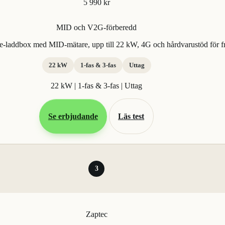
5 990 kr
MID och V2G-förberedd
ee-laddbox med MID-mätare, upp till 22 kW, 4G och hårdvarustöd för 
22 kW
1-fas & 3-fas
Uttag
22 kW | 1-fas & 3-fas | Uttag
Se erbjudande
Läs test
3
Zaptec