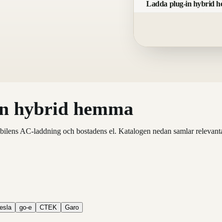
Ladda plug-in hybrid h
-in hybrid hemma
lens AC-laddning och bostadens el. Katalogen nedan samlar relevanta mo
esla
go-e
CTEK
Garo