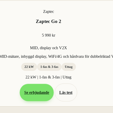
Zaptec
Zaptec Go 2
5 990 kr
MID, display och V2X
ID-mätare, inbyggd display, WiFi/4G och hårdvara för dubbelriktad
22 kW
1-fas & 3-fas
Uttag
22 kW | 1-fas & 3-fas | Uttag
Se erbjudande
Läs test