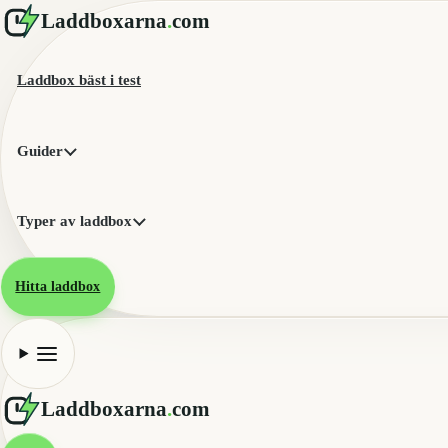
Laddboxarna
.
com
Laddbox bäst i test
Guider
Typer av laddbox
Hitta laddbox
Laddboxarna
.
com