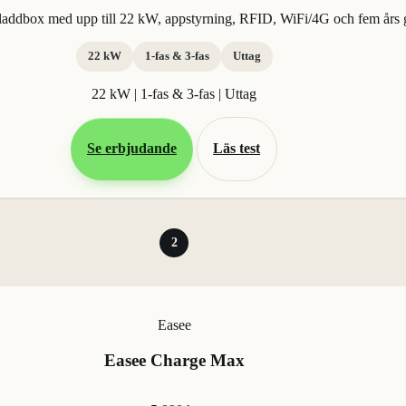
addbox med upp till 22 kW, appstyrning, RFID, WiFi/4G och fem års g
22 kW
1-fas & 3-fas
Uttag
22 kW | 1-fas & 3-fas | Uttag
Se erbjudande
Läs test
2
Easee
Easee Charge Max