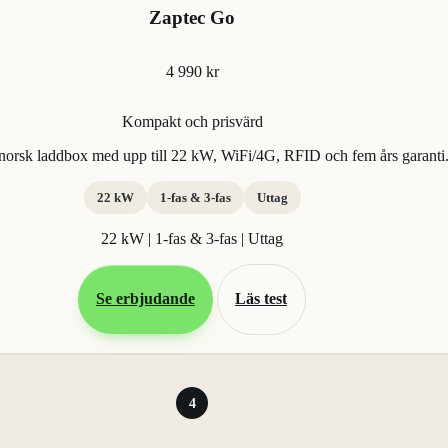
Zaptec Go
4 990 kr
Kompakt och prisvärd
orsk laddbox med upp till 22 kW, WiFi/4G, RFID och fem års garanti
22 kW
1-fas & 3-fas
Uttag
22 kW | 1-fas & 3-fas | Uttag
Se erbjudande
Läs test
4