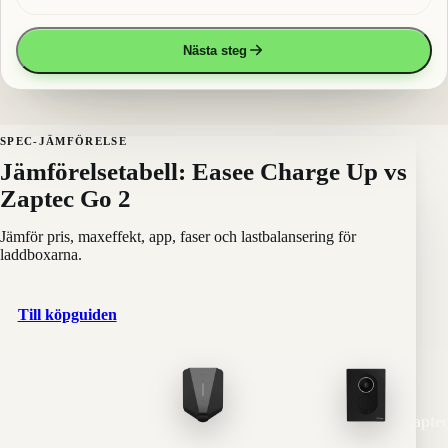
Nästa steg
SPEC-JÄMFÖRELSE
Jämförelsetabell: Easee Charge Up vs
Zaptec Go 2
Jämför pris, maxeffekt, app, faser och lastbalansering för
laddboxarna.
Till köpguiden
Specifikation
Easee
Zapte
Charge Up
Go 2