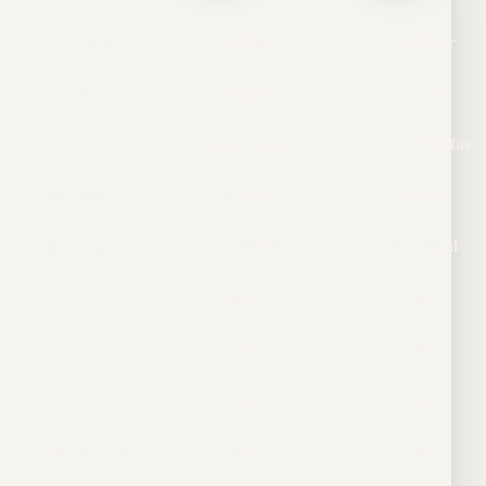
Pris från
4 990 kr
5 990 kr
Maxeffekt
22 kW
22 kW
Faser
1-fas & 3-fas
1-fas & 3-fas
Kabel/uttag
Uttag
Uttag
Lastbalansering
Ja, tillval
Ja, tillval
App
Ja
Ja
RFID
Ja
Ja
MID-mätare
Nej
Ja
V2G-förberedd
Nej
Ja