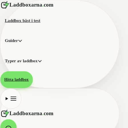
Laddboxarna
.
com
Laddbox bäst i test
Guider
Typer av laddbox
Hitta laddbox
Laddboxarna
.
com